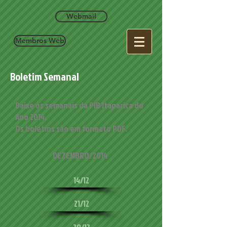
google.com, pub-9884211569369232, DIRECT, f08c47fec0942fa0
Webmail
Membros Web
Boletim Semanal
Baixe os semanais da PIB Itaparica do
Ano 2014.
Os boletins são em formato PDF.
DEZEMBRO/2014
14/12
21/12